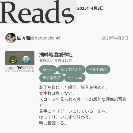
駄々猫
"
湖畔地図製作社
"
2025年4月3日
ホーム
駄々猫
投稿
駄々猫
@
dadaneko-46
2025年4月3日
湖畔地図製作社
桑原弘明
,
長野まゆみ
買った
かつて読んだ
何度も再読
東京堂書店
サイン本
装丁を目にした瞬間、購入を決めた。

文字数は多くない。

スコープで見られる美しく幻想的な画像の写真
と、

見事にマリアージュしている一文を、

ゆっくり、少しずつ味わう。

時に音読する。
