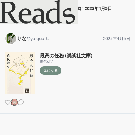
りな
"
最高の任務 (講談社文庫)
"
2025年4月5日
ホーム
りな
投稿
りな
@
yuiquartz
2025年4月5日
最高の任務 (講談社文庫)
乗代雄介
気になる