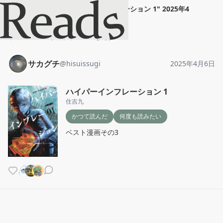
サカグチ
"
ハイパーインフレーション 1
"
2025年4
月6日
ホーム
サカグチ
投稿
サカグチ
@
hisuissugi
2025年4月6日
ハイパーインフレーション 1
住吉九
かつて読んだ
何度も読みたい
ベスト漫画その3