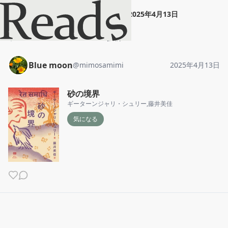
Blue moon
"
砂の境界
"
2025年4月13日
ホーム
Blue moon
投稿
Blue moon
@
mimosamimi
2025年4月13日
砂の境界
ギーターンジャリ・シュリー
,
藤井美佳
気になる