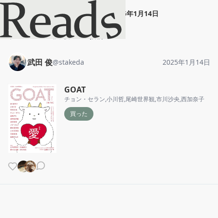
武田 俊
"
GOAT
"
2025年1月14日
ホーム
武田 俊
投稿
武田 俊
@
stakeda
2025年1月14日
GOAT
チョン・セラン
,
小川哲
,
尾崎世界観
,
市川沙央
,
西加奈子
買った