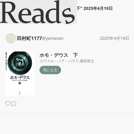
田村町1177
"
ホモ・デウス 下
"
2025年4月19日
ホーム
田村町1177
投稿
田村町1177
@
yamasan
2025年4月19日
ホモ・デウス 下
ユヴァル・ノア・ハラリ
,
柴田裕之
気になる