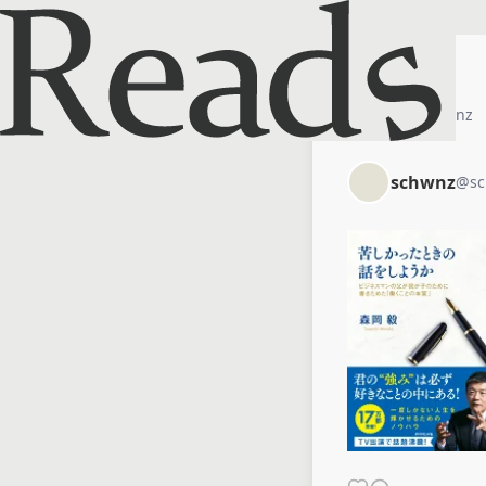
ホーム
schwnz
schwnz
@
s