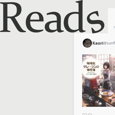
ホーム
Kaori
Kaori
@
sunf