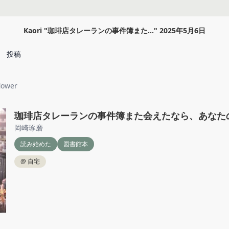
Kaori
"
珈琲店タレーランの事件簿また...
"
2025年5月6日
投稿
lower
珈琲店タレーランの事件簿また会えたなら、あなた
岡崎琢磨
読み始めた
図書館本
@
自宅