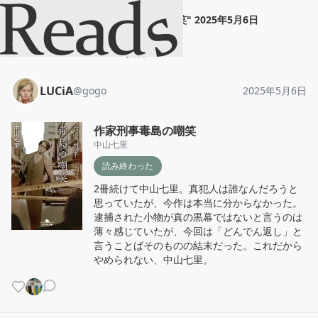
LUCiA
"
作家刑事毒島の嘲笑
"
2025年5月6日
ホーム
LUCiA
投稿
LUCiA
@
gogo
2025年5月6日
作家刑事毒島の嘲笑
中山七里
読み終わった
2冊続けて中山七里。真犯人は誰なんだろうと
思っていたが、今作は本当に分からなかった。
逮捕された小物が真の黒幕ではないと言うのは
薄々感じていたが、今回は「どんでん返し」と
言うことばそのものの結末だった。これだから
やめられない、中山七里。