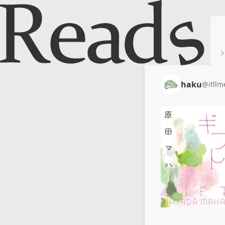
ホーム
haku
haku
@
itllm