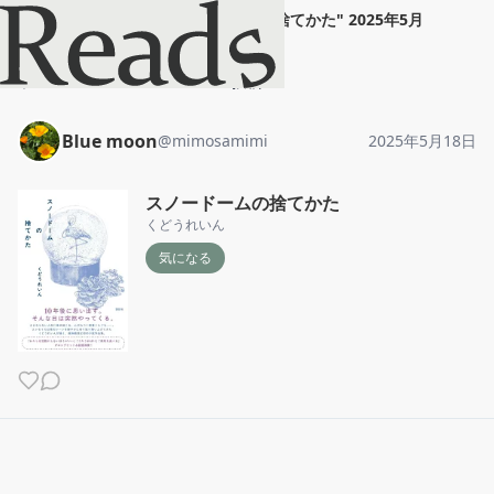
Blue moon
"
スノードームの捨てかた
"
2025年5月
18日
ホーム
Blue moon
投稿
Blue moon
@
mimosamimi
2025年5月18日
スノードームの捨てかた
くどうれいん
気になる