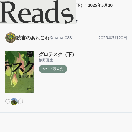
読書のあれこれ
"
グロテスク（下）
"
2025年5月20
日
ホーム
読書のあれこれ
投稿
読書のあれこれ
@
hana-0831
2025年5月20日
グロテスク（下）
桐野夏生
かつて読んだ