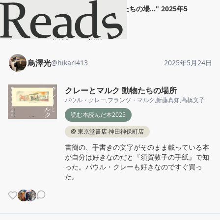
鳥澤光
"
クレーとマルク 動物たちの場...
"
2025年5
月24日
ホーム
鳥澤光
投稿
鳥澤光
@
hikari413
2025年5月24日
クレーとマルク 動物たちの場所
パウル・クレー
,
フランツ・マルク
,
新藤真知
,
高橋文子
読む本読んだ本2025
@
東京堂書店 神田神保町店
書簡の、手書きの文字がそのまま載っている本
が自分は好きなのだと『須賀敦子の手紙』で知
った。パウル・クレーも好きなのですぐ買っ
た。