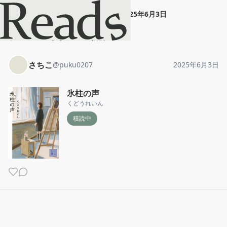
さちこ
"
氷柱の声
"
2025年6月3日
ホーム
さちこ
投稿
さちこ
@
puku0207
2025年6月3日
氷柱の声
くどうれいん
積読中