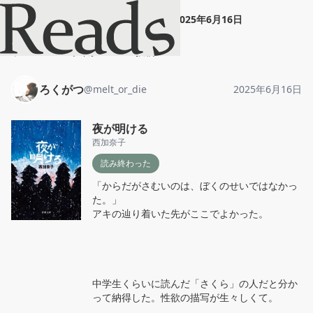
ろくがつ
"
夜が明ける
"
2025年6月16日
ホーム
ろくがつ
投稿
ろくがつ
@
melt_or_die
2025年6月16日
夜が明ける
西加奈子
読み終わった
「からだがさむいのは、ぼくのせいではなかっ
た。」

アキの辿り着いた先がここでよかった。

中学生くらいに読んだ「さくら」の人だと分か
って納得した。性欲の描写が生々しくて。