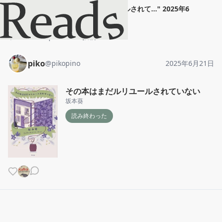
piko
"
その本はまだルリユールされて...
"
2025年6
月21日
ホーム
piko
投稿
piko
@
pikopino
2025年6月21日
その本はまだルリユールされていない
坂本葵
読み終わった