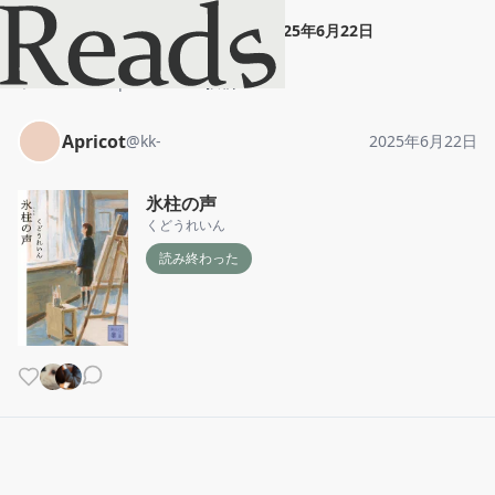
Apricot
"
氷柱の声
"
2025年6月22日
ホーム
Apricot
投稿
Apricot
@
kk-
2025年6月22日
氷柱の声
くどうれいん
読み終わった