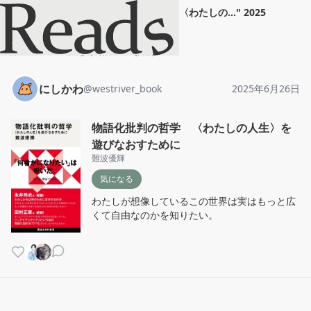
にしかわ
"
物語化批判の哲学 〈わたしの...
"
2025
年6月26日
ホーム
にしかわ
投稿
にしかわ
@
westriver_book
2025年6月26日
物語化批判の哲学 〈わたしの人生〉を
遊びなおすために
難波優輝
気になる
わたしが想像しているこの世界は実はもっと広
くて自由なのかを知りたい。