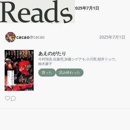
cacao
"
あえのがたり
"
2025年7月1日
ホーム
cacao
投稿
cacao
@
cacao
2025年7月1日
あえのがたり
今村翔吾
,
佐藤究
,
加藤シゲアキ
,
小川哲
,
朝井リョウ
,
柚木麻子
買った
読み終わった