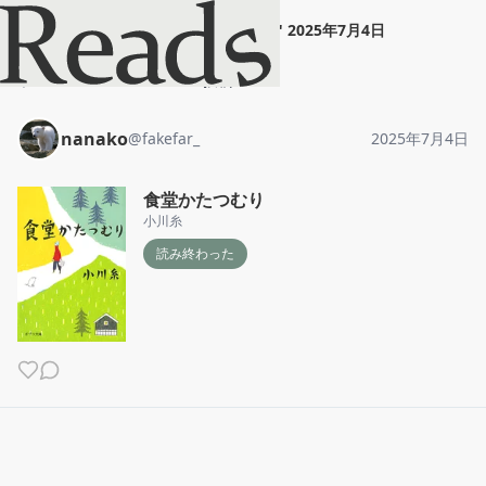
nanako
"
食堂かたつむり
"
2025年7月4日
ホーム
nanako
投稿
nanako
@
fakefar_
2025年7月4日
食堂かたつむり
小川糸
読み終わった