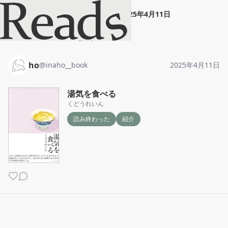
ho
"
湯気を食べる
"
2025年4月11日
ホーム
ho
投稿
ho
@
inaho__book
2025年4月11日
湯気を食べる
くどうれいん
読み終わった
紹介