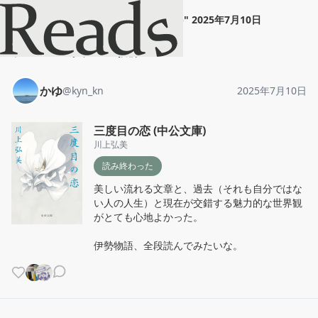
かゆ
"
三度目の恋 (中公文庫)
"
2025年7月10日
ホーム
かゆ
投稿
かゆ
@
kyn_kn
2025年7月10日
三度目の恋 (中公文庫)
川上弘美
読み終わった
美しい流れる文章と、過去（それも自分ではな
い人の人生）と現在が交錯する魅力的な世界観
がとても心地よかった。

伊勢物語、全段読んでみたいな。