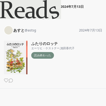
あすと
"
ふたりのロッテ
"
2024年7月13日
ホーム
あすと
投稿
あすと
@
astsg
2024年7月13日
ふたりのロッテ
エーリヒ・ケストナー
,
池田香代子
読み終わった