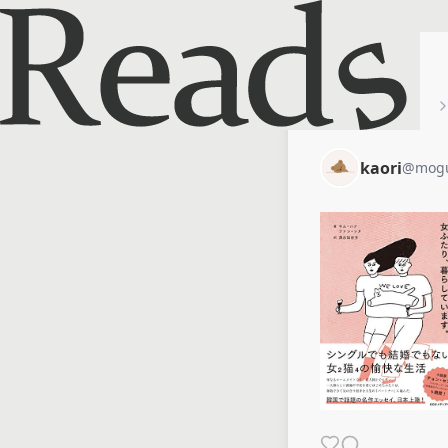
ホーム
kaori
kaori
@
mog