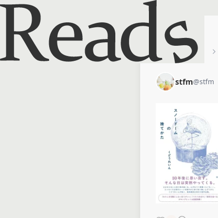
ホーム
stfm
stfm
@
stfm