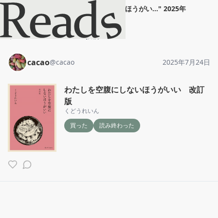
cacao
"
わたしを空腹にしないほうがい...
"
2025年
7月24日
ホーム
cacao
投稿
cacao
@
cacao
2025年7月24日
わたしを空腹にしないほうがいい 改訂
版
くどうれいん
買った
読み終わった