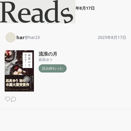
har
"
流浪の月
"
2025年8月17日
ホーム
har
投稿
har
@
har23
2025年8月17日
流浪の月
凪良ゆう
読み終わった