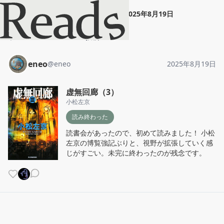
eneo
"
虚無回廊（3）
"
2025年8月19日
ホーム
eneo
投稿
eneo
@
eneo
2025年8月19日
虚無回廊（3）
小松左京
読み終わった
読書会があったので、初めて読みました！ 小松
左京の博覧強記ぶりと、視野が拡張していく感
じがすごい。未完に終わったのが残念です。