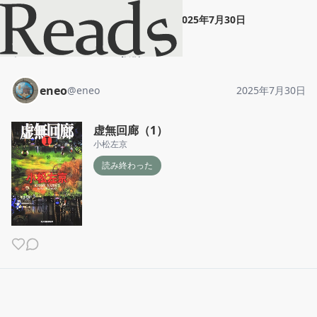
eneo
"
虚無回廊（1）
"
2025年7月30日
ホーム
eneo
投稿
eneo
@
eneo
2025年7月30日
虚無回廊（1）
小松左京
読み終わった