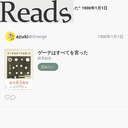
azuki
"
ゲーテはすべてを言った
"
1900年1月1日
ホーム
azuki
投稿
azuki
@
Orange
1900年1月1日
ゲーテはすべてを言った
鈴木結生
読みたい