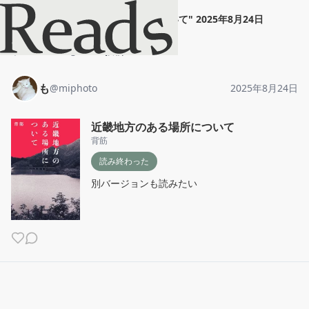
も
"
近畿地方のある場所について
"
2025年8月24日
ホーム
も
投稿
も
@
miphoto
2025年8月24日
近畿地方のある場所について
背筋
読み終わった
別バージョンも読みたい