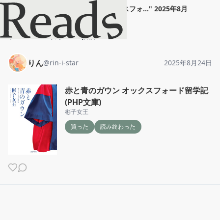
りん
"
赤と青のガウン オックスフォ...
"
2025年8月
24日
ホーム
りん
投稿
りん
@
rin-i-star
2025年8月24日
赤と青のガウン オックスフォード留学記
(PHP文庫)
彬子女王
買った
読み終わった