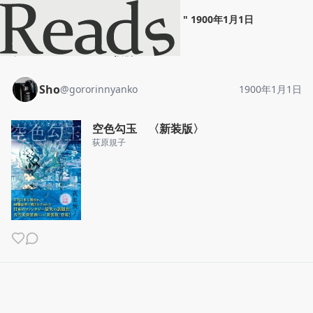
Sho
"
空色勾玉 〈新装版〉
"
1900年1月1日
ホーム
Sho
投稿
Sho
@
gororinnyanko
1900年1月1日
空色勾玉 〈新装版〉
荻原規子