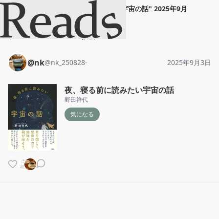
@nk
"
夜、寝る前に読みたい宇宙の話
"
2025年9月
3日
ホーム
@nk
投稿
@nk
@
nk_250828-
2025年9月3日
夜、寝る前に読みたい宇宙の話
野田祥代
気になる