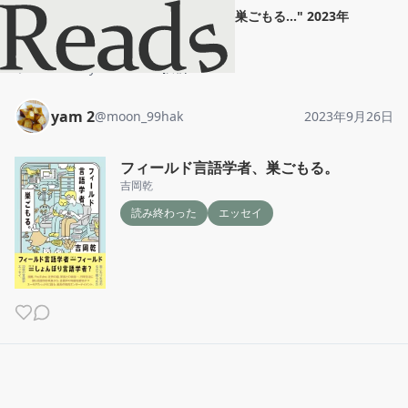
yam 2
"
フィールド言語学者、巣ごもる...
"
2023年
9月26日
ホーム
yam 2
投稿
yam 2
@
moon_99hak
2023年9月26日
フィールド言語学者、巣ごもる。
吉岡乾
読み終わった
エッセイ