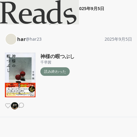
har
"
神様の暇つぶし
"
2025年9月5日
ホーム
har
投稿
har
@
har23
2025年9月5日
神様の暇つぶし
千早茜
読み終わった