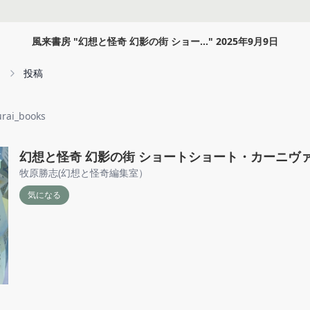
風来書房
"
幻想と怪奇 幻影の街 ショー...
"
2025年9月9日
投稿
urai_books
幻想と怪奇 幻影の街 ショートショート・カーニヴ
牧原勝志(幻想と怪奇編集室）
気になる