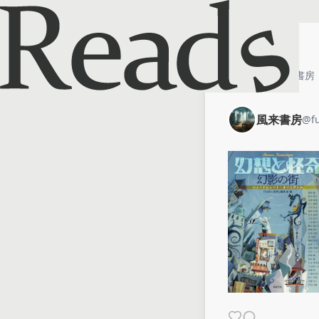
ホーム
風来書房
風来書房
@
f