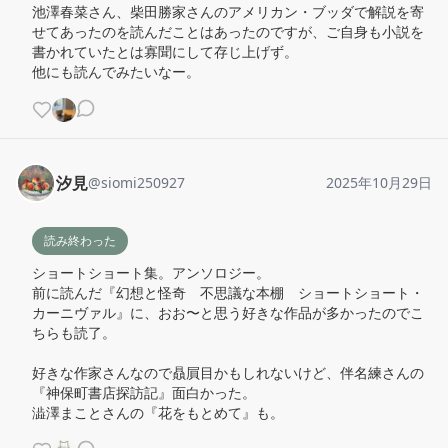
池澤春菜さん、柴田勝家さんのアメリカン・ブッダで解説を寄
せてあったのを読んだことはあったのですが、ご自身も小説を
書かれていたとは寡聞にして存じ上げず。

他にも読んでみたいなー。
汐見
@
siomi250927
2025年10月29日
読み終わった
ショートショート集。アンソロジー。

前に読んだ『幻想と怪奇　不思議な本棚　ショートショート・
カーニヴァル』に、おお〜と思う好きな作品が多かったのでこ
ちらも読了。

好きな作家さんなので贔屓目かもしれないけど、伴名練さんの
『神保町書店探訪記』面白かった。

澁澤まことさんの『花をもとめて』も。