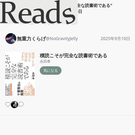
無重力くらげ
"
積読こそが完全な読書術である
"
2025年9月10日
ホーム
無重力くらげ
投稿
無重力くらげ
@
NoGravityJelly
2025年9月10日
積読こそが完全な読書術である
永田希
気になる