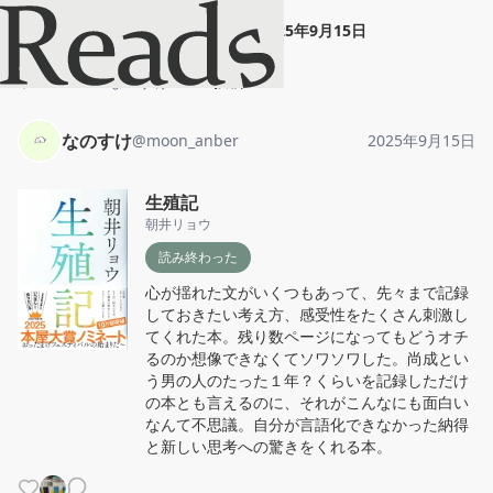
なのすけ
"
生殖記
"
2025年9月15日
ホーム
なのすけ
投稿
なのすけ
@
moon_anber
2025年9月15日
生殖記
朝井リョウ
読み終わった
心が揺れた文がいくつもあって、先々まで記録
しておきたい考え方、感受性をたくさん刺激し
てくれた本。残り数ページになってもどうオチ
るのか想像できなくてソワソワした。尚成とい
う男の人のたった１年？くらいを記録しただけ
の本とも言えるのに、それがこんなにも面白い
なんて不思議。自分が言語化できなかった納得
と新しい思考への驚きをくれる本。