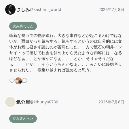
さしみ
@
sashimi_world
2026年7月8日
読み終わった
斬新な視点での物語進行。大きな事件などが起こるわけではな
いが、面白かった気もする。気もするというのは自分的には文
体がお気に召さず読むのが苦痛だった。一方で流石の朝井イン
サイトって感じで社会を斜め上から見たような内容には、なる
ほどなぁ、、とか確かになぁ、、、とか、そりゃそうだな
ぁ、、、とか、、そういうもんかなぁ、、、みたいに終始考え
させられた。一章乗り越えれば読めると思う。
気分屋
@
kibunya0730
2026年7月8日
読み終わった