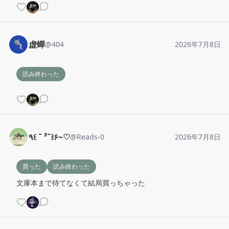
虚蟬
@
404
2026年7月8日
読み終わった
٩꒰ ˘ ³˘꒱۶~♡
@
Reads-0
2026年7月8日
買った
読み終わった
文庫本まで待てなくて結局買っちゃった