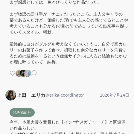
まず感想としては、色々びっくりな作品だった。

まず物語の語り手が「ナニ」だったところ。主人公キャラの一
部であるんだけど、俯瞰した形(でも主人公の感じてるとことや
考えていることも分かる)で目の前で起こっている出来事を綴っ
ていくスタイル。斬新。

最終的に自分がグルグル考えなくていいように、自分で高カロ
リーのお菓子を作って食べ、摂取した余分なカロリーを消費す
るための運動をするという虚無サイクルに入ると結論もなかな
か理に叶っていて、納得。
上田 エリカ
@
erika-coordinator
2026年7月24日
読み始めた
今年、本屋大賞を受賞した【イン•ザ•メガチャーチ】と関連深
い作品らしい。

イン•ザ•メガチャーチの記憶も未だ新しいので、読み進めるの