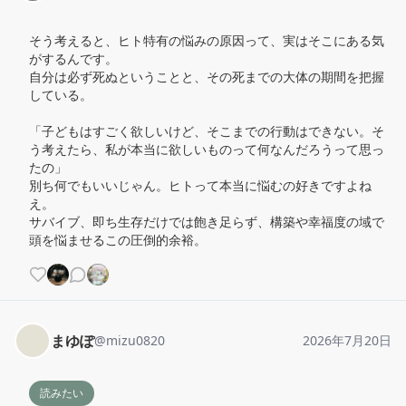
そう考えると、ヒト特有の悩みの原因って、実はそこにある気
がするんです。

自分は必ず死ぬということと、その死までの大体の期間を把握
している。

「子どもはすごく欲しいけど、そこまでの行動はできない。そ
う考えたら、私が本当に欲しいものって何なんだろうって思っ
たの」

別ち何でもいいじゃん。ヒトって本当に悩むの好きですよね
え。

サバイブ、即ち生存だけでは飽き足らず、構築や幸福度の域で
頭を悩ませるこの圧倒的余裕。
まゆぽ
@
mizu0820
2026年7月20日
読みたい