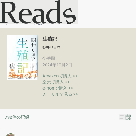
生殖記
ホーム
生殖記
生殖記
朝井リョウ
小学館
2024年10月2日
Amazonで購入 >>
楽天で購入 >>
e-honで購入 >>
カーリルで見る >>
792
件の記録