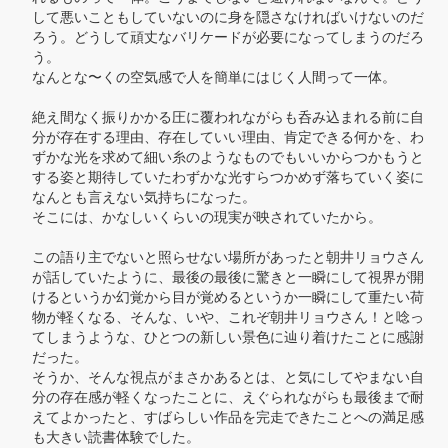
して悪いこともしていないのに身を隠さなければいけないのだ
ろう。どうして頑丈なバリケードが必要になってしまうのだろ
う。

なんとな〜くの空気感で人を簡単にはじく人間って一体。

絶え間なく振りかかる圧に覆われながらも呑み込まれる前に自
分が存在する理由、存在していい理由、肯定できる何かを、わ
ずかな光を求めて細い糸のようなものでもいいからつかもうと
する姿と期待していたわずかな光すらつかめず落ちていく姿に
なんとも言えない気持ちになった。

そこには、かなしいくらいの現実が映されていたから。

この語り主でないと照らせない場所があったと朝井リョウさん
が話していたように、最後の最後に驚きと一瞬にして視界が開
けるというか幻覚から目が覚めるというか一瞬にして重たい荷
物が軽くなる、そんな、いや、これぞ朝井リョウさん！と唸っ
てしまうような、ひとつの新しい景色に辿り着けたことに感謝
だった。

そうか、そんな視点がまさかあるとは、と気にしてやまない自
分の存在感が軽くなったことに、えぐられながらも最後まで耐
えてよかったと、すばらしい作品を完走できたことへの満足感
も大きい読書体験でした。