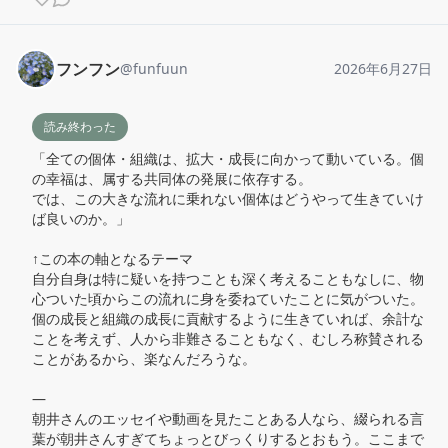
フンフン
@
funfuun
2026年6月27日
読み終わった
「全ての個体・組織は、拡大・成長に向かって動いている。個
の幸福は、属する共同体の発展に依存する。

では、この大きな流れに乗れない個体はどうやって生きていけ
ば良いのか。」

↑この本の軸となるテーマ

自分自身は特に疑いを持つことも深く考えることもなしに、物
心ついた頃からこの流れに身を委ねていたことに気がついた。

個の成長と組織の成長に貢献するように生きていれば、余計な
ことを考えず、人から非難さることもなく、むしろ称賛される
ことがあるから、楽なんだろうな。

—

朝井さんのエッセイや動画を見たことある人なら、綴られる言
葉が朝井さんすぎてちょっとびっくりするとおもう。ここまで