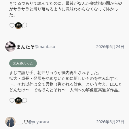
きてるつもりで読んでたのに、最後がなんか突然指の間から砂
がサラサラと滑り落ちるように意味わからなくなって怖かっ
た。
まんたそ
@
mantaso
2026年6月24日
読み終わった
まじで語り手、朝井リョウが脳内再生されました。

拡大・成長・発展をやめないために新しいものを生み出すヒ
ト、それ以外は全て異物（弾かれる対象）という考え、ほんと
どんだけ〜　でもほんとそれ〜　人間への解像度高過ぎ作品。
___.♡
@
yuyurara
2026年6月23日