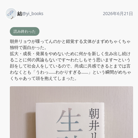
結
@
yi_books
2026年6月21日
読み終わった
朝井リョウが喋ってんのかと錯覚する文体がまずめちゃくちゃ
独特で面白かった。

拡大・成長・発展をやめないために何かを新しく生み出し続け
ることに何の異論もないです〜わたしもそう思います〜という
顔をして社会人をしているので、尚成に共感できるとまでは言
わなくとも「うわっ……わかりすぎる……」という瞬間がめちゃ
くちゃあって頭を抱えてしまった。