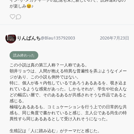
が楽しみ😆♪
りんばんち
@
Blau135792003
2026年7月23日
読み終わった
この小説は真の第三人称？一人称である。

朝井リョウは、人間が抱える特異な普遍性を弄ぶようなイメー
ジがあり、この小説も例外ではない。

特に、個人が各々内包しているであろうあるあるを、覗き込ま
れているような感覚があった。しかもそれが、学生や社会人な
どの幅広い層で、そのあるあるが共感されそうな作品であると
感じる。

極端なあるあるも、コミュケーションを行う上での日常的な共
感も、同じ角度で書かれていると感じ、主人公である尚生の特
異性すら同じあるあるとして受け入れそうになった。

生殖記は「人に踏み込む」がテーマだと感じた。