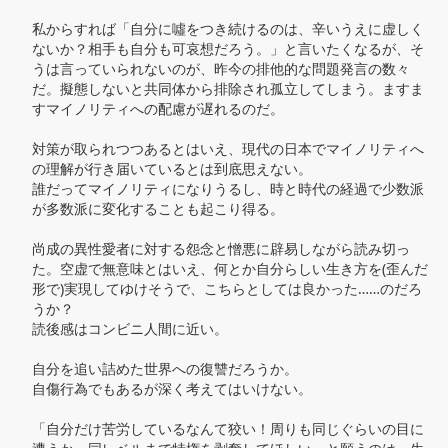
私からすれば「自分に噓をつき続けるのは、辛いうえに虚しく
ないか？相手も自分も可哀想だろう。」と言いたくなるが、そ
うは言っていられないのが、昨今の排他的な問題発言の数々
だ。擬態しないと共同体から排除され孤立してしまう。ますま
すマイノリティへの配慮が遅れるのだ。

対策が取られつつあるとはいえ、現代の日本でマイノリティへ
の理解が行き届いているとは到底思えない。

誰だってマイノリティになりうるし、時と時代の経過で少数派
が多数派に変化することも起こり得る。

尚成の異性愛者に対する怨念と憎悪に辟易しながら読み切っ
た。空虚で無意味とはいえ、何とか自分らしい生き方を(歪んだ
形で)実現してゆけそうで、こちらとしては良かった……のだろ
うか？

読後感はコンビニ人間に近い。

自分を追い詰めた世界への復讐だろうか。

自傷行為でもあるが深く考えてはいけない。

「自分だけ苦労しているなんて狡い！周りも同じぐらいの目に