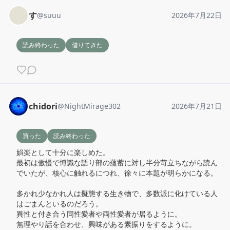
す
@
suuu
2026年7月22日
読み終わった
借りてきた
chidori
@
NightMirage302
2026年7月21日
買った
読み終わった
娯楽として十分に楽しめた。

最初は傲慢で博識な語り部の蘊蓄に対し半分苛立ちながら読ん
でいたが、核心に触れるにつれ、徐々に本題が明らかになる。

多かれ少なかれ人は擬態する生き物で、多数派に化けている人
はごまんといるのだろう。

異性と付き合う同性愛者や両性愛者が居るように。

無理やり話を合わせ、興味がある素振りをするように。
