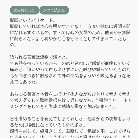
読み終わった
かつて読んだ
擬態というバリケード。

擬態していれば本心を明かすことなく、うまい時には透明人間
になれるすぐれもの。すべては心の安寧のため。他者から無闇
に削られないよう穏やかな心を守ろうとして生まれていたも
の。

語られる言葉は流暢で淡々と。

でも熱を持っているから、のめり込むほど感覚が麻痺していく
痛みと、追いやって声も出せずにいた叫びや縛っていたものた
ちがつぎつぎに解放されて外の空気をようやく吸えるような感
覚でもあった。

あらゆる葛藤と本音をこぼせず抱えながらひとりで考えて考え
て考え尽くして取捨選択を繰り返しながら、" 擬態 " と、" トリ
ミング " をしてきた尚成に感情が重なり胸が詰まった。

息を潜めることを覚えてしまう哀しさ。他者からの攻撃をよけ
るために犠牲になっているものの多さ。

感情を封じて、線引きして、遮断して、気配を消すことで得ら
れるものって一体。こうまでしないと避けれないなんて。どう