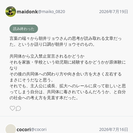
maidonk
@
maiko_0820
2026年7月19日
読み終わった
言葉の端々から朝井リョウさんの思考が読み取れる文章だっ
た。というか語り口調が朝井リョウそのもの。

共同体から立入禁止宣言されるかどうか

それを家族・学校という幼児期に経験するかどうかが原体験に
なり

その後の共同体への関わり方や向き合い方を大きく左右する

まさにそうだなと思う。

それでも、主人公に成長、拡大へのレールに戻って欲しいと思
ってしまう自分は、共同体に毒されているんだろうか、と自分
の社会への考え方を見直す本だった。
cocori
@
cocori
2026年7月16日