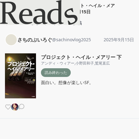
さちのぶいろぐ
"
プロジェクト・ヘイル・メア
リ...
"
2025年9月15日
ホーム
さちのぶいろぐ
投稿
さちのぶいろぐ
@
sachinovlog2025
2025年9月15日
プロジェクト・ヘイル・メアリー 下
アンディ・ウィアー
,
小野田和子
,
鷲尾直広
読み終わった
面白い。想像が楽しいSF。