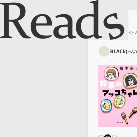
ホーム
BLACk(へ
BLACk(へい