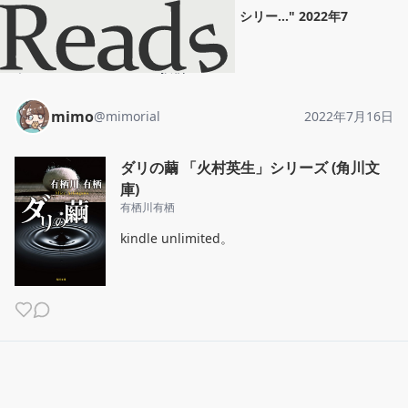
mimo
"
ダリの繭 「火村英生」シリー...
"
2022年7
月16日
ホーム
mimo
投稿
mimo
@
mimorial
2022年7月16日
ダリの繭 「火村英生」シリーズ (角川文
庫)
有栖川有栖
kindle unlimited。