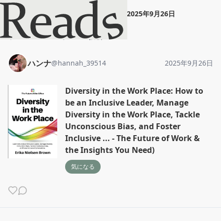
ハンナ
"
Diversity in t...
"
2025年9月26日
ホーム
ハンナ
投稿
ハンナ
@
hannah_39514
2025年9月26日
Diversity in the Work Place: How to
be an Inclusive Leader, Manage
Diversity in the Work Place, Tackle
Unconscious Bias, and Foster
Inclusive ... - The Future of Work &
the Insights You Need)
気になる