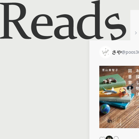
ホーム
さや
さや
@
poos3