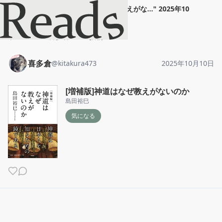
喜多倉
"
[増補版]神道はなぜ教えがな...
"
2025年10
月10日
ホーム
喜多倉
投稿
喜多倉
@
kitakura473
2025年10月10日
[増補版]神道はなぜ教えがないのか
島田裕巳
気になる