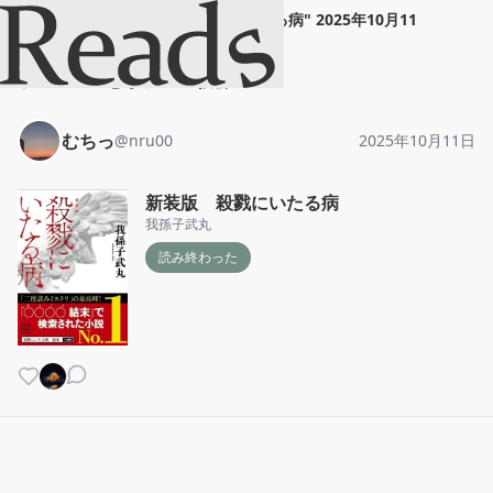
むちっ
"
新装版 殺戮にいたる病
"
2025年10月11
日
ホーム
むちっ
投稿
むちっ
@
nru00
2025年10月11日
新装版 殺戮にいたる病
我孫子武丸
読み終わった