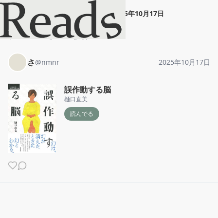
さ
"
誤作動する脳
"
2025年10月17日
ホーム
さ
投稿
さ
@
nmnr
2025年10月17日
誤作動する脳
樋口直美
読んでる