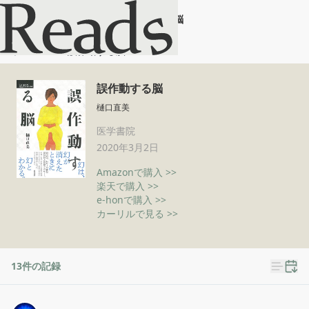
誤作動する脳
ホーム
誤作動する脳
誤作動する脳
樋口直美
医学書院
2020年3月2日
Amazonで購入 >>
楽天で購入 >>
e-honで購入 >>
カーリルで見る >>
13
件の記録