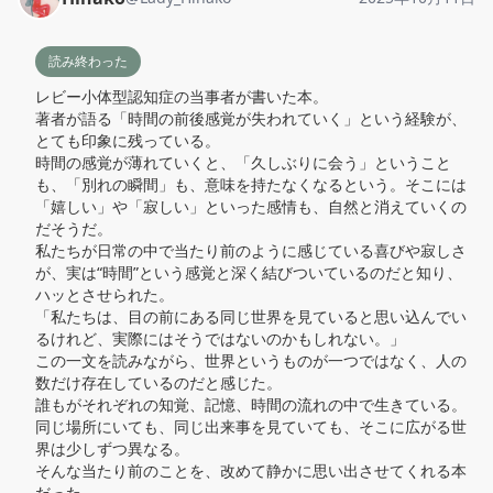
読み終わった
レビー小体型認知症の当事者が書いた本。

著者が語る「時間の前後感覚が失われていく」という経験が、
とても印象に残っている。

時間の感覚が薄れていくと、「久しぶりに会う」ということ
も、「別れの瞬間」も、意味を持たなくなるという。そこには
「嬉しい」や「寂しい」といった感情も、自然と消えていくの
だそうだ。

私たちが日常の中で当たり前のように感じている喜びや寂しさ
が、実は“時間”という感覚と深く結びついているのだと知り、
ハッとさせられた。

「私たちは、目の前にある同じ世界を見ていると思い込んでい
るけれど、実際にはそうではないのかもしれない。」

この一文を読みながら、世界というものが一つではなく、人の
数だけ存在しているのだと感じた。

誰もがそれぞれの知覚、記憶、時間の流れの中で生きている。

同じ場所にいても、同じ出来事を見ていても、そこに広がる世
界は少しずつ異なる。

そんな当たり前のことを、改めて静かに思い出させてくれる本
だった。